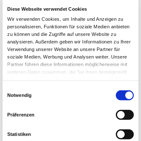
Diese Webseite verwendet Cookies
Wir verwenden Cookies, um Inhalte und Anzeigen zu
personalisieren, Funktionen für soziale Medien anbieten
zu können und die Zugriffe auf unsere Website zu
analysieren. Außerdem geben wir Informationen zu Ihrer
Donnerstag, 15. Oktober 2026,
Verwendung unserer Website an unsere Partner für
19:15 Uhr
soziale Medien, Werbung und Analysen weiter. Unsere
Partner führen diese Informationen möglicherweise mit
Pfarrzentrum St. Dionysius,
weiteren Daten zusammen, die Sie ihnen bereitgestellt
haben oder die sie im Rahmen Ihrer Nutzung der Dienste
Bahnhofstraße 38, 44623 Herne
gesammelt haben.
Einwilligungsauswahl
Notwendig
Präferenzen
Statistiken