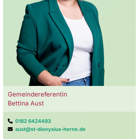
Gemeindereferentin
Bettina Aust
0162 6424493

aust@st-dionysius-herne.de
