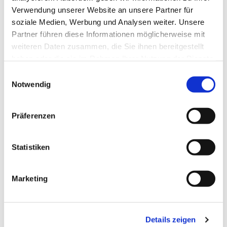
Verwendung unserer Website an unsere Partner für
soziale Medien, Werbung und Analysen weiter. Unsere
Partner führen diese Informationen möglicherweise mit
weiteren Daten zusammen, die Sie ihnen bereitgestellt
haben oder die sie im Rahmen Ihrer Nutzung der Dienste
gesammelt haben.
Einwilligungsauswahl
Notwendig
Präferenzen
Gemeindeassistentin
Franziska Kroh
Statistiken
0174 7230985

kroh@st-dionysius-herne.de

Marketing
Details zeigen