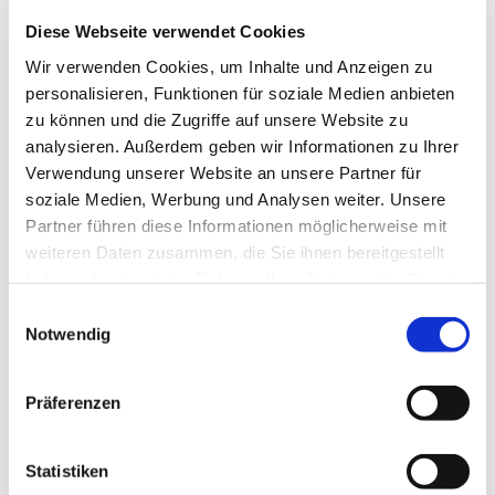
Diese Webseite verwendet Cookies
Wir verwenden Cookies, um Inhalte und Anzeigen zu
personalisieren, Funktionen für soziale Medien anbieten
zu können und die Zugriffe auf unsere Website zu
analysieren. Außerdem geben wir Informationen zu Ihrer
Donnerstag, 4. März 2027, 19:15
Verwendung unserer Website an unsere Partner für
Uhr
soziale Medien, Werbung und Analysen weiter. Unsere
Partner führen diese Informationen möglicherweise mit
Pfarrzentrum St. Dionysius,
weiteren Daten zusammen, die Sie ihnen bereitgestellt
haben oder die sie im Rahmen Ihrer Nutzung der Dienste
Bahnhofstraße 38, 44623 Herne
gesammelt haben.
Einwilligungsauswahl
Notwendig
Präferenzen
Statistiken