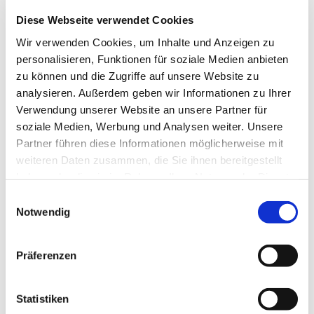
Diese Webseite verwendet Cookies
Wir verwenden Cookies, um Inhalte und Anzeigen zu
personalisieren, Funktionen für soziale Medien anbieten
zu können und die Zugriffe auf unsere Website zu
analysieren. Außerdem geben wir Informationen zu Ihrer
Donnerstag, 20. Mai 2027, 19:15
Verwendung unserer Website an unsere Partner für
Uhr
soziale Medien, Werbung und Analysen weiter. Unsere
Partner führen diese Informationen möglicherweise mit
Pfarrzentrum St. Dionysius,
weiteren Daten zusammen, die Sie ihnen bereitgestellt
haben oder die sie im Rahmen Ihrer Nutzung der Dienste
Bahnhofstraße 38, 44623 Herne
gesammelt haben.
Einwilligungsauswahl
Notwendig
Präferenzen
Statistiken