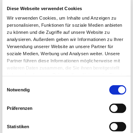
Diese Webseite verwendet Cookies
Wir verwenden Cookies, um Inhalte und Anzeigen zu
personalisieren, Funktionen für soziale Medien anbieten
zu können und die Zugriffe auf unsere Website zu
analysieren. Außerdem geben wir Informationen zu Ihrer
Donnerstag, 4. November 2027,
Verwendung unserer Website an unsere Partner für
19:15 Uhr
soziale Medien, Werbung und Analysen weiter. Unsere
Partner führen diese Informationen möglicherweise mit
Pfarrzentrum St. Dionysius,
weiteren Daten zusammen, die Sie ihnen bereitgestellt
haben oder die sie im Rahmen Ihrer Nutzung der Dienste
Bahnhofstraße 38, 44623 Herne
gesammelt haben.
Einwilligungsauswahl
Notwendig
Präferenzen
Statistiken