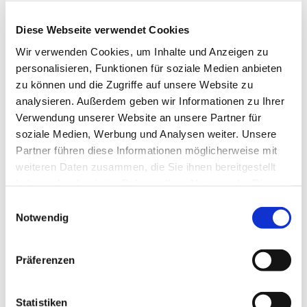
Diese Webseite verwendet Cookies
Wir verwenden Cookies, um Inhalte und Anzeigen zu
personalisieren, Funktionen für soziale Medien anbieten
zu können und die Zugriffe auf unsere Website zu
Dienstag, 31. August 2027, 14:30
analysieren. Außerdem geben wir Informationen zu Ihrer
Verwendung unserer Website an unsere Partner für
Uhr
soziale Medien, Werbung und Analysen weiter. Unsere
Partner führen diese Informationen möglicherweise mit
Gemeindehaus St. Dreifaltigkeit,
weiteren Daten zusammen, die Sie ihnen bereitgestellt
Börsinghauser Str. 60, 44627
haben oder die sie im Rahmen Ihrer Nutzung der Dienste
Herne
gesammelt haben.
Einwilligungsauswahl
Notwendig
Präferenzen
Statistiken