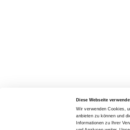
Diese Webseite verwende
Pfarrei St. Dionysius Herne
Wir verwenden Cookies, um
Glockenstraße 7
anbieten zu können und di
44623 Herne
Informationen zu Ihrer Ve
und Analysen weiter. Unse