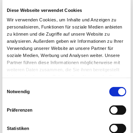
Diese Webseite verwendet Cookies
Wir verwenden Cookies, um Inhalte und Anzeigen zu
personalisieren, Funktionen für soziale Medien anbieten
zu können und die Zugriffe auf unsere Website zu
analysieren. Außerdem geben wir Informationen zu Ihrer
Verwendung unserer Website an unsere Partner für
Montag, 5. April 2027, 10:00 Uhr
soziale Medien, Werbung und Analysen weiter. Unsere
Partner führen diese Informationen möglicherweise mit
weiteren Daten zusammen, die Sie ihnen bereitgestellt
Pfarrzentrum, Bahnhofstraße 38,
haben oder die sie im Rahmen Ihrer Nutzung der Dienste
44623 Herne
gesammelt haben.
Einwilligungsauswahl
Notwendig
Präferenzen
Statistiken