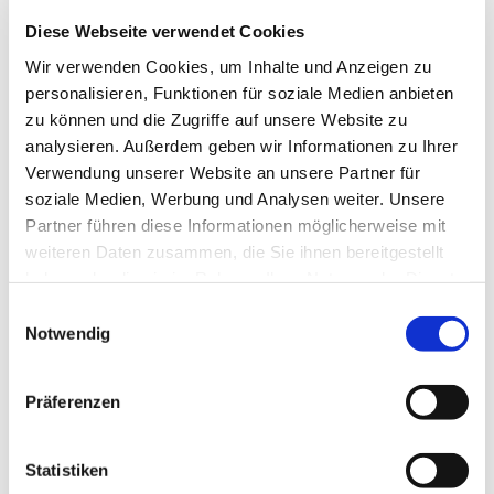
Diese Webseite verwendet Cookies
Wir verwenden Cookies, um Inhalte und Anzeigen zu
personalisieren, Funktionen für soziale Medien anbieten
zu können und die Zugriffe auf unsere Website zu
analysieren. Außerdem geben wir Informationen zu Ihrer
Freitag, 14. Januar 2028, 19:00
Verwendung unserer Website an unsere Partner für
Uhr
soziale Medien, Werbung und Analysen weiter. Unsere
Partner führen diese Informationen möglicherweise mit
TMH, Widumer Str. 23 a, 44627
weiteren Daten zusammen, die Sie ihnen bereitgestellt
haben oder die sie im Rahmen Ihrer Nutzung der Dienste
Herne
gesammelt haben.
Einwilligungsauswahl
Notwendig
Präferenzen
Statistiken