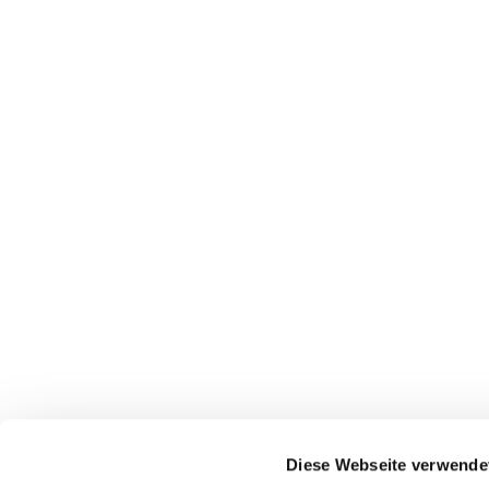
Pfarrei St. Dionysius Herne
Glockenstraße 7
Diese Webseite verwende
44623 Herne