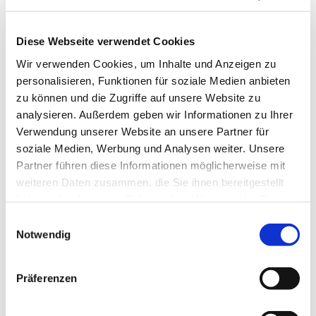
Diese Webseite verwendet Cookies
Wir verwenden Cookies, um Inhalte und Anzeigen zu
personalisieren, Funktionen für soziale Medien anbieten
zu können und die Zugriffe auf unsere Website zu
analysieren. Außerdem geben wir Informationen zu Ihrer
Dienstag, 29. Dezember 2026,
Verwendung unserer Website an unsere Partner für
19:30 Uhr
soziale Medien, Werbung und Analysen weiter. Unsere
Partner führen diese Informationen möglicherweise mit
Pfarrzentrum, Bahnhofstraße 38,
weiteren Daten zusammen, die Sie ihnen bereitgestellt
haben oder die sie im Rahmen Ihrer Nutzung der Dienste
44623 Herne
gesammelt haben.
Einwilligungsauswahl
Notwendig
Präferenzen