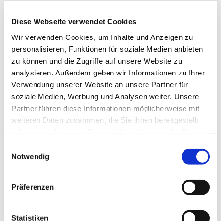
Diese Webseite verwendet Cookies
Wir verwenden Cookies, um Inhalte und Anzeigen zu
personalisieren, Funktionen für soziale Medien anbieten
zu können und die Zugriffe auf unsere Website zu
analysieren. Außerdem geben wir Informationen zu Ihrer
Verwendung unserer Website an unsere Partner für
Dienstag, 15. Juni 2027, 19:30 Uhr
soziale Medien, Werbung und Analysen weiter. Unsere
Partner führen diese Informationen möglicherweise mit
Pfarrzentrum, Bahnhofstraße 38,
weiteren Daten zusammen, die Sie ihnen bereitgestellt
44623 Herne
haben oder die sie im Rahmen Ihrer Nutzung der Dienste
gesammelt haben.
Einwilligungsauswahl
Notwendig
Präferenzen
Statistiken