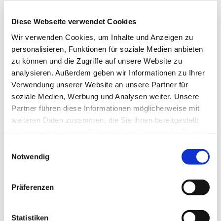
Diese Webseite verwendet Cookies
Wir verwenden Cookies, um Inhalte und Anzeigen zu
personalisieren, Funktionen für soziale Medien anbieten
zu können und die Zugriffe auf unsere Website zu
analysieren. Außerdem geben wir Informationen zu Ihrer
Verwendung unserer Website an unsere Partner für
Dienstag, 13. Juli 2027, 19:30 Uhr
soziale Medien, Werbung und Analysen weiter. Unsere
Partner führen diese Informationen möglicherweise mit
Pfarrzentrum, Bahnhofstraße 38,
weiteren Daten zusammen, die Sie ihnen bereitgestellt
44623 Herne
haben oder die sie im Rahmen Ihrer Nutzung der Dienste
gesammelt haben.
Einwilligungsauswahl
Notwendig
Präferenzen
Statistiken