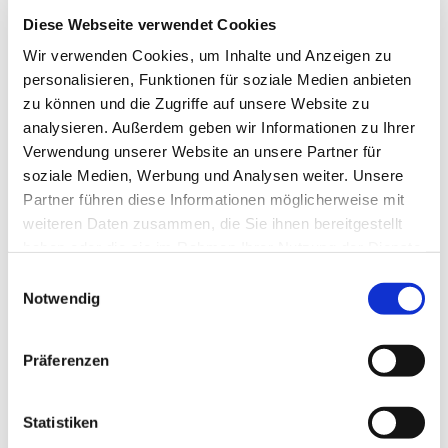
Assistenzzeit hier in Herne begonnen habe, war
geplant, dass ich nur zwei meiner drei
Diese Webseite verwendet Cookies
Ausbildungsjahre hier verbringen werde.
Wir verwenden Cookies, um Inhalte und Anzeigen zu
Dementsprechend hätte ich diesen Sommer
personalisieren, Funktionen für soziale Medien anbieten
meine Stelle wechseln müssen. Umso mehr
zu können und die Zugriffe auf unsere Website zu
freue ich mich, dass ich nun doch ein weiteres
analysieren. Außerdem geben wir Informationen zu Ihrer
Jahr hier in Herne bis Sommer 2027 bleiben
Verwendung unserer Website an unsere Partner für
werde.
soziale Medien, Werbung und Analysen weiter. Unsere
Partner führen diese Informationen möglicherweise mit
Derzeit bin ich nach Abschluss meiner
weiteren Daten zusammen, die Sie ihnen bereitgestellt
Ausbildung zur Religionslehrerin im Sommer
haben oder die sie im Rahmen Ihrer Nutzung der Dienste
2025 schwerpunktmäßig in der Kinderkirche
gesammelt haben.
Einwilligungsauswahl
sowie in der Erstkommunion- und
Notwendig
Firmvorbereitung tätig. Außerdem begleite ich
die Lektor/innen und Kommunionhelfer/innen
und unterstütze die Schulpastoral. Welche
Präferenzen
weiteren Aufgaben ich ab Sommer übernehmen
werde, wird sich im Laufe der nächsten Monate
Statistiken
klären.