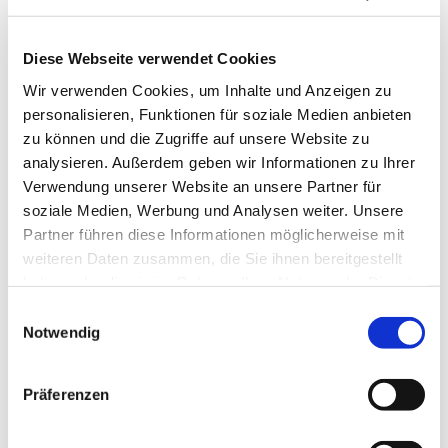
Diese Webseite verwendet Cookies
Wir verwenden Cookies, um Inhalte und Anzeigen zu
personalisieren, Funktionen für soziale Medien anbieten
zu können und die Zugriffe auf unsere Website zu
analysieren. Außerdem geben wir Informationen zu Ihrer
Donnerstag, 28. Januar 2027,
Verwendung unserer Website an unsere Partner für
08:30 Uhr
soziale Medien, Werbung und Analysen weiter. Unsere
Partner führen diese Informationen möglicherweise mit
Pfarrzentrum St. Dionysius,
weiteren Daten zusammen, die Sie ihnen bereitgestellt
haben oder die sie im Rahmen Ihrer Nutzung der Dienste
Bahnhofstraße 38, 44623 Herne
gesammelt haben.
Einwilligungsauswahl
Notwendig
Präferenzen