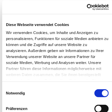
Herner Oldies vor ihrer Halle in Herne. Diese
fand ganz im Stil der 50er/60er Jahre statt. Ca.
25 Fahrzeuge waren vor Ort erschienen. Pfarrer
Dr. Nils Petrat hatte sich freundlicherweise
Diese Webseite verwendet Cookies
bereit erklärt, diesen Ritus durchzuführen. Nach
Wir verwenden Cookies, um Inhalte und Anzeigen zu
einer kurzen Andacht getrat an den aufgestellten
personalisieren, Funktionen für soziale Medien anbieten zu
Fahrzeugen vorbei, segnete diese und übergab
können und die Zugriffe auf unsere Website zu
eine Christopherus-Plakette.
analysieren. Außerdem geben wir Informationen zu Ihrer
Derartige Veranstaltungen hatte es in den
Verwendung unserer Website an unsere Partner für
50er/60er in den meisten Gemeinden in
soziale Medien, Werbung und Analysen weiter. Unsere
Deutschland gegeben, weil die
Partner führen diese Informationen möglicherweise mit
Fahrzeugeigentümer vor Antritt der Ferienzeit
weiteren Daten zusammen, die Sie ihnen bereitgestellt
gerne einen Segen für die bevorstehende
haben oder die sie im Rahmen Ihrer Nutzung der Dienste
Ferienfahrt erhalten wollten und zu diesem
gesammelt haben.
Einwilligungsauswahl
Zweck die Fahrzeuge an den Kirchen
Notwendig
vorführten. In den 80er Jahren ist dieser Ritus
dann mehr oder weniger in Vergessenheit
Präferenzen
geraten und wird heute kaum noch