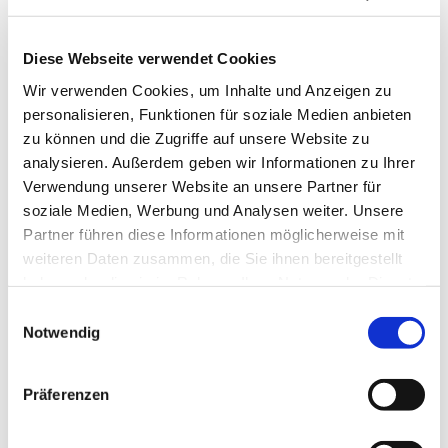
Diese Webseite verwendet Cookies
Wir verwenden Cookies, um Inhalte und Anzeigen zu
personalisieren, Funktionen für soziale Medien anbieten
zu können und die Zugriffe auf unsere Website zu
analysieren. Außerdem geben wir Informationen zu Ihrer
Sonntag, 26. Dezember 2027,
Verwendung unserer Website an unsere Partner für
09:30 Uhr
soziale Medien, Werbung und Analysen weiter. Unsere
Partner führen diese Informationen möglicherweise mit
Kinderkirche St. Marien,
weiteren Daten zusammen, die Sie ihnen bereitgestellt
haben oder die sie im Rahmen Ihrer Nutzung der Dienste
Bismarckstraße, 72, 44629 Herne
gesammelt haben.
Einwilligungsauswahl
Notwendig
Präferenzen