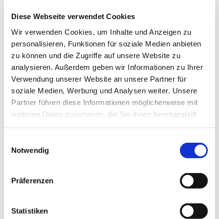
Diese Webseite verwendet Cookies
Wir verwenden Cookies, um Inhalte und Anzeigen zu
personalisieren, Funktionen für soziale Medien anbieten
zu können und die Zugriffe auf unsere Website zu
analysieren. Außerdem geben wir Informationen zu Ihrer
Verwendung unserer Website an unsere Partner für
Freitag, 16. April 2027, 10:30 Uhr
soziale Medien, Werbung und Analysen weiter. Unsere
Partner führen diese Informationen möglicherweise mit
St. Joseph, Roonstr. 74, 44628
weiteren Daten zusammen, die Sie ihnen bereitgestellt
haben oder die sie im Rahmen Ihrer Nutzung der Dienste
Herne
gesammelt haben.
Einwilligungsauswahl
Notwendig
Präferenzen
Statistiken