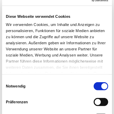
Diese Webseite verwendet Cookies
Wir verwenden Cookies, um Inhalte und Anzeigen zu
personalisieren, Funktionen für soziale Medien anbieten
zu können und die Zugriffe auf unsere Website zu
analysieren. Außerdem geben wir Informationen zu Ihrer
Verwendung unserer Website an unsere Partner für
Mittwoch, 12. Mai 2027, 15:00 Uhr
soziale Medien, Werbung und Analysen weiter. Unsere
Partner führen diese Informationen möglicherweise mit
weiteren Daten zusammen, die Sie ihnen bereitgestellt
Thomas-Morus-Haus, Widumer
haben oder die sie im Rahmen Ihrer Nutzung der Dienste
Str. 23 a, 44627 Herne
gesammelt haben.
Einwilligungsauswahl
Notwendig
Präferenzen