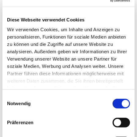
Diese Webseite verwendet Cookies
Wir verwenden Cookies, um Inhalte und Anzeigen zu
personalisieren, Funktionen für soziale Medien anbieten
zu können und die Zugriffe auf unsere Website zu
analysieren. Außerdem geben wir Informationen zu Ihrer
Verwendung unserer Website an unsere Partner für
Mittwoch, 26. Mai 2027, 15:00 Uhr
soziale Medien, Werbung und Analysen weiter. Unsere
Partner führen diese Informationen möglicherweise mit
weiteren Daten zusammen, die Sie ihnen bereitgestellt
Thomas-Morus-Haus, Widumer
haben oder die sie im Rahmen Ihrer Nutzung der Dienste
Str. 23 a, 44627 Herne
gesammelt haben.
Einwilligungsauswahl
Notwendig
Präferenzen