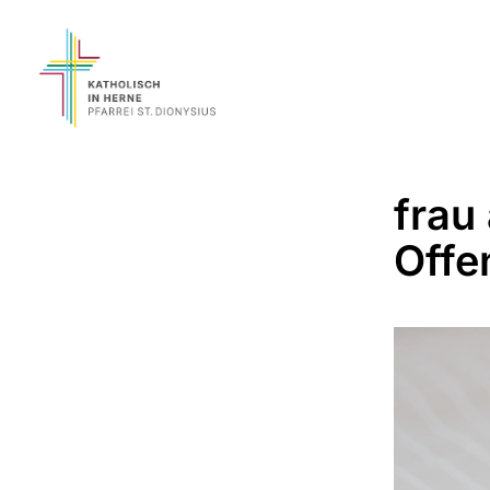
frau 
Offe