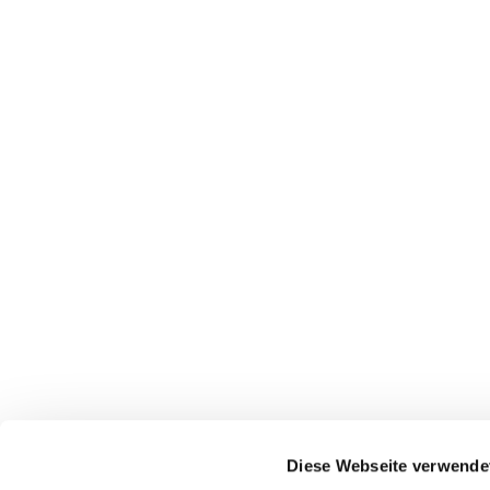
Pfarrei St. Dionysius Herne
Glockenstraße 7
Diese Webseite verwende
44623 Herne