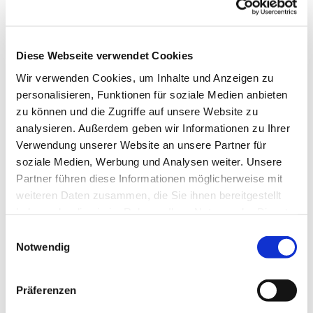
Diese Webseite verwendet Cookies
Wir verwenden Cookies, um Inhalte und Anzeigen zu
personalisieren, Funktionen für soziale Medien anbieten
zu können und die Zugriffe auf unsere Website zu
analysieren. Außerdem geben wir Informationen zu Ihrer
Verwendung unserer Website an unsere Partner für
Donnerstag, 11. Februar 2027,
soziale Medien, Werbung und Analysen weiter. Unsere
14:30 Uhr
Partner führen diese Informationen möglicherweise mit
weiteren Daten zusammen, die Sie ihnen bereitgestellt
TMH, Widumer Str. 23 a, 44627
haben oder die sie im Rahmen Ihrer Nutzung der Dienste
gesammelt haben.
Herne
Einwilligungsauswahl
Notwendig
Präferenzen