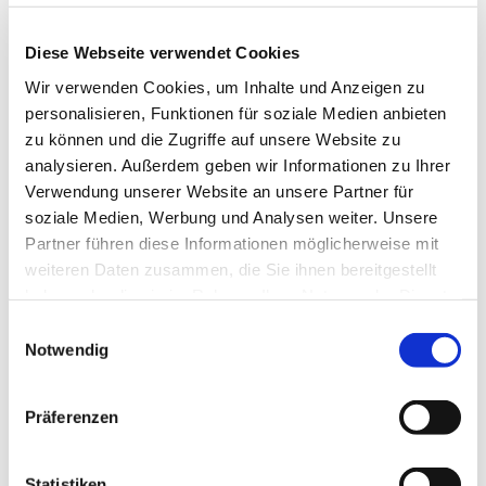
Diese Webseite verwendet Cookies
Wir verwenden Cookies, um Inhalte und Anzeigen zu
personalisieren, Funktionen für soziale Medien anbieten
zu können und die Zugriffe auf unsere Website zu
analysieren. Außerdem geben wir Informationen zu Ihrer
Dienstag, 10. November 2026,
Verwendung unserer Website an unsere Partner für
soziale Medien, Werbung und Analysen weiter. Unsere
17:30 Uhr
Partner führen diese Informationen möglicherweise mit
weiteren Daten zusammen, die Sie ihnen bereitgestellt
St. Bonifatius, Bahnhofstraße 38,
haben oder die sie im Rahmen Ihrer Nutzung der Dienste
44623 Herne
gesammelt haben.
Einwilligungsauswahl
Notwendig
Präferenzen
Statistiken