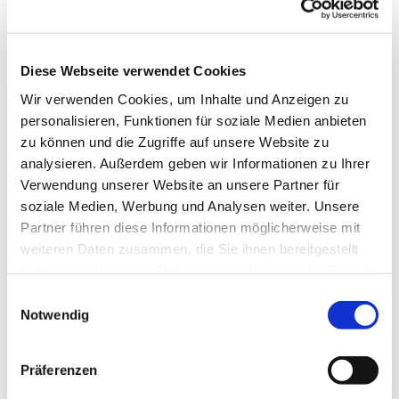
Diese Webseite verwendet Cookies
Wir verwenden Cookies, um Inhalte und Anzeigen zu
personalisieren, Funktionen für soziale Medien anbieten
zu können und die Zugriffe auf unsere Website zu
analysieren. Außerdem geben wir Informationen zu Ihrer
Verwendung unserer Website an unsere Partner für
Donnerstag, 19. November 2026,
soziale Medien, Werbung und Analysen weiter. Unsere
17:00 Uhr
Partner führen diese Informationen möglicherweise mit
weiteren Daten zusammen, die Sie ihnen bereitgestellt
Städt. Friedhof Süd,
haben oder die sie im Rahmen Ihrer Nutzung der Dienste
gesammelt haben.
Wiescherstraße, 44623 Herne
Einwilligungsauswahl
Notwendig
Präferenzen