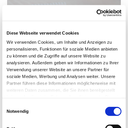
Diese Webseite verwendet Cookies
Wir verwenden Cookies, um Inhalte und Anzeigen zu
personalisieren, Funktionen für soziale Medien anbieten
zu können und die Zugriffe auf unsere Website zu
analysieren. Außerdem geben wir Informationen zu Ihrer
Verwendung unserer Website an unsere Partner für
Mittwoch, 12. August 2026, 09:00
soziale Medien, Werbung und Analysen weiter. Unsere
Uhr
Partner führen diese Informationen möglicherweise mit
weiteren Daten zusammen, die Sie ihnen bereitgestellt
haben oder die sie im Rahmen Ihrer Nutzung der Dienste
Gemeindehaus St. Dreifaltigkeit,
gesammelt haben.
Einwilligungsauswahl
Börsinghauser Str. 60, 44627
Notwendig
Herne