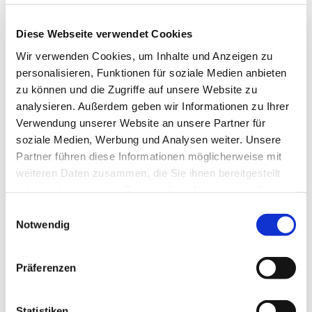
Diese Webseite verwendet Cookies
Wir verwenden Cookies, um Inhalte und Anzeigen zu
personalisieren, Funktionen für soziale Medien anbieten
zu können und die Zugriffe auf unsere Website zu
analysieren. Außerdem geben wir Informationen zu Ihrer
Dienstag, 29. September 2026,
Verwendung unserer Website an unsere Partner für
soziale Medien, Werbung und Analysen weiter. Unsere
10:00 Uhr
Partner führen diese Informationen möglicherweise mit
weiteren Daten zusammen, die Sie ihnen bereitgestellt
St. Pius Gemeindehaus, Werftstr.
haben oder die sie im Rahmen Ihrer Nutzung der Dienste
25, 44628 Herne
gesammelt haben.
Einwilligungsauswahl
Notwendig
Präferenzen
Statistiken