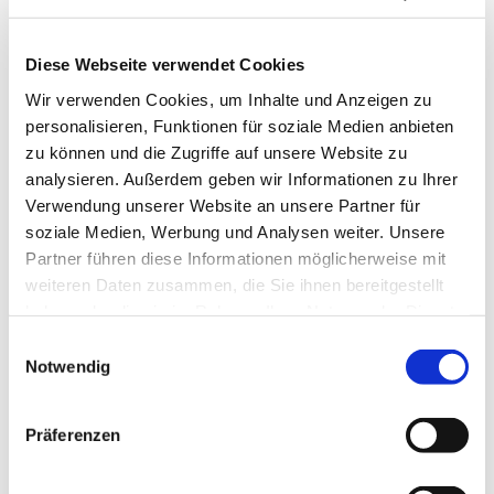
Diese Webseite verwendet Cookies
Wir verwenden Cookies, um Inhalte und Anzeigen zu
personalisieren, Funktionen für soziale Medien anbieten
zu können und die Zugriffe auf unsere Website zu
analysieren. Außerdem geben wir Informationen zu Ihrer
Dienstag, 7. Dezember 2027,
Verwendung unserer Website an unsere Partner für
10:00 Uhr
soziale Medien, Werbung und Analysen weiter. Unsere
Partner führen diese Informationen möglicherweise mit
St. Pius Gemeindehaus, Werftstr.
weiteren Daten zusammen, die Sie ihnen bereitgestellt
haben oder die sie im Rahmen Ihrer Nutzung der Dienste
25, 44628 Herne
gesammelt haben.
Einwilligungsauswahl
Notwendig
Präferenzen