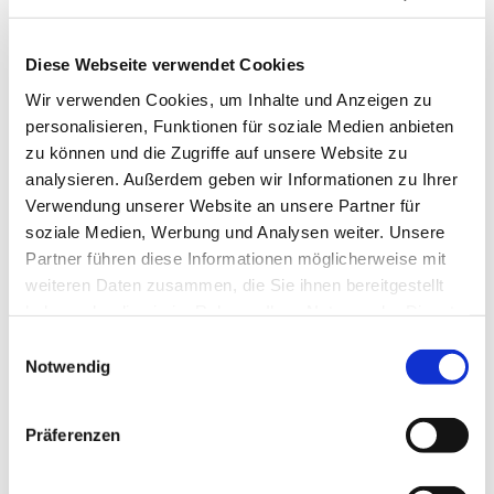
Diese Webseite verwendet Cookies
Wir verwenden Cookies, um Inhalte und Anzeigen zu
personalisieren, Funktionen für soziale Medien anbieten
zu können und die Zugriffe auf unsere Website zu
analysieren. Außerdem geben wir Informationen zu Ihrer
Dienstag, 25. Januar 2028, 10:00
Verwendung unserer Website an unsere Partner für
Uhr
soziale Medien, Werbung und Analysen weiter. Unsere
Partner führen diese Informationen möglicherweise mit
St. Pius Gemeindehaus, Werftstr.
weiteren Daten zusammen, die Sie ihnen bereitgestellt
haben oder die sie im Rahmen Ihrer Nutzung der Dienste
25, 44628 Herne
gesammelt haben.
Einwilligungsauswahl
Notwendig
Präferenzen