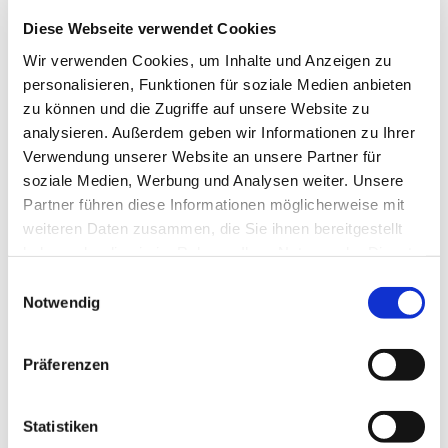
Diese Webseite verwendet Cookies
Wir verwenden Cookies, um Inhalte und Anzeigen zu
personalisieren, Funktionen für soziale Medien anbieten
zu können und die Zugriffe auf unsere Website zu
analysieren. Außerdem geben wir Informationen zu Ihrer
Mittwoch, 5. Januar 2028, 15:00
Verwendung unserer Website an unsere Partner für
Uhr
soziale Medien, Werbung und Analysen weiter. Unsere
Partner führen diese Informationen möglicherweise mit
Pfarrzentrum St. Dionysius,
weiteren Daten zusammen, die Sie ihnen bereitgestellt
haben oder die sie im Rahmen Ihrer Nutzung der Dienste
Bahnhofstraße 38, 44623 Herne
gesammelt haben.
Einwilligungsauswahl
Notwendig
Präferenzen
Statistiken