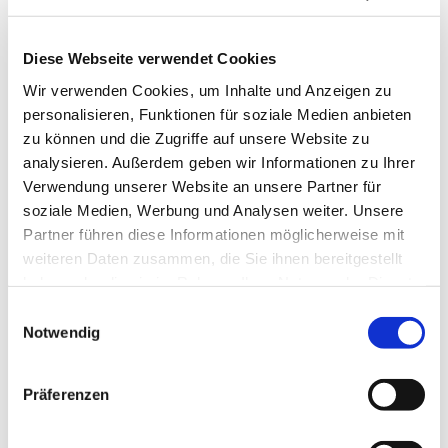
Diese Webseite verwendet Cookies
Wir verwenden Cookies, um Inhalte und Anzeigen zu
personalisieren, Funktionen für soziale Medien anbieten
zu können und die Zugriffe auf unsere Website zu
analysieren. Außerdem geben wir Informationen zu Ihrer
Sonntag, 24. Oktober 2027, 10:00
Verwendung unserer Website an unsere Partner für
Uhr
soziale Medien, Werbung und Analysen weiter. Unsere
Partner führen diese Informationen möglicherweise mit
Herz Jesu, Altenhöfener Str. 33,
weiteren Daten zusammen, die Sie ihnen bereitgestellt
haben oder die sie im Rahmen Ihrer Nutzung der Dienste
44623 Herne
gesammelt haben.
Einwilligungsauswahl
Notwendig
Präferenzen