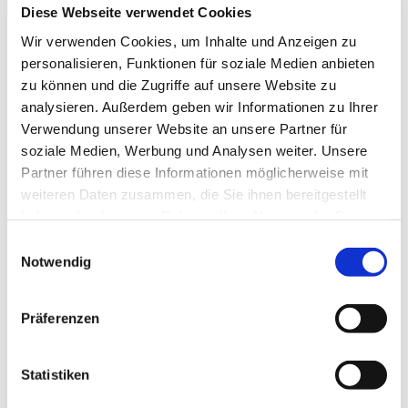
Diese Webseite verwendet Cookies
Wir verwenden Cookies, um Inhalte und Anzeigen zu
personalisieren, Funktionen für soziale Medien anbieten
zu können und die Zugriffe auf unsere Website zu
analysieren. Außerdem geben wir Informationen zu Ihrer
Verwendung unserer Website an unsere Partner für
Dienstag, 9. März 2027, 18:30 Uhr
soziale Medien, Werbung und Analysen weiter. Unsere
Partner führen diese Informationen möglicherweise mit
St. Bonifatius, Bahnhofstraße 38,
weiteren Daten zusammen, die Sie ihnen bereitgestellt
44623 Herne
haben oder die sie im Rahmen Ihrer Nutzung der Dienste
gesammelt haben.
Einwilligungsauswahl
Notwendig
Präferenzen
Statistiken