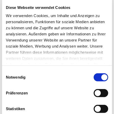
Diese Webseite verwendet Cookies
Wir verwenden Cookies, um Inhalte und Anzeigen zu
personalisieren, Funktionen für soziale Medien anbieten
zu können und die Zugriffe auf unsere Website zu
analysieren. Außerdem geben wir Informationen zu Ihrer
Verwendung unserer Website an unsere Partner für
Dienstag, 13. April 2027, 18:30 Uhr
soziale Medien, Werbung und Analysen weiter. Unsere
Partner führen diese Informationen möglicherweise mit
St. Bonifatius, Bahnhofstraße 38,
weiteren Daten zusammen, die Sie ihnen bereitgestellt
haben oder die sie im Rahmen Ihrer Nutzung der Dienste
44623 Herne
gesammelt haben.
Einwilligungsauswahl
Notwendig
Präferenzen
Statistiken