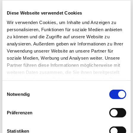
Diese Webseite verwendet Cookies
Wir verwenden Cookies, um Inhalte und Anzeigen zu
personalisieren, Funktionen für soziale Medien anbieten
zu können und die Zugriffe auf unsere Website zu
analysieren. Außerdem geben wir Informationen zu Ihrer
Verwendung unserer Website an unsere Partner für
Dienstag, 18. Mai 2027, 18:30 Uhr
soziale Medien, Werbung und Analysen weiter. Unsere
Partner führen diese Informationen möglicherweise mit
St. Bonifatius, Bahnhofstraße 38,
weiteren Daten zusammen, die Sie ihnen bereitgestellt
44623 Herne
haben oder die sie im Rahmen Ihrer Nutzung der Dienste
gesammelt haben.
Einwilligungsauswahl
Notwendig
Präferenzen
Statistiken