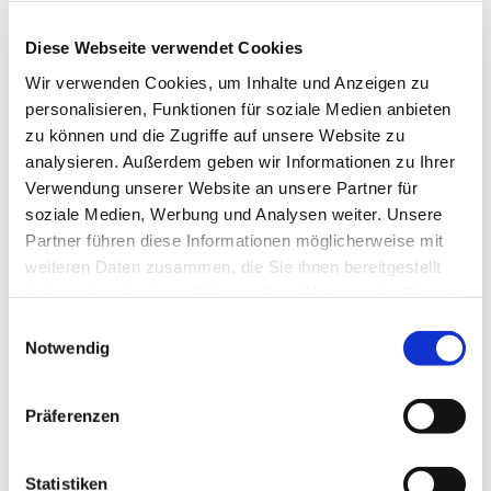
Diese Webseite verwendet Cookies
Wir verwenden Cookies, um Inhalte und Anzeigen zu
personalisieren, Funktionen für soziale Medien anbieten
zu können und die Zugriffe auf unsere Website zu
analysieren. Außerdem geben wir Informationen zu Ihrer
Verwendung unserer Website an unsere Partner für
Dienstag, 1. Juni 2027, 18:30 Uhr
soziale Medien, Werbung und Analysen weiter. Unsere
Partner führen diese Informationen möglicherweise mit
St. Bonifatius, Bahnhofstraße 38,
weiteren Daten zusammen, die Sie ihnen bereitgestellt
44623 Herne
haben oder die sie im Rahmen Ihrer Nutzung der Dienste
gesammelt haben.
Einwilligungsauswahl
Notwendig
Präferenzen
Statistiken