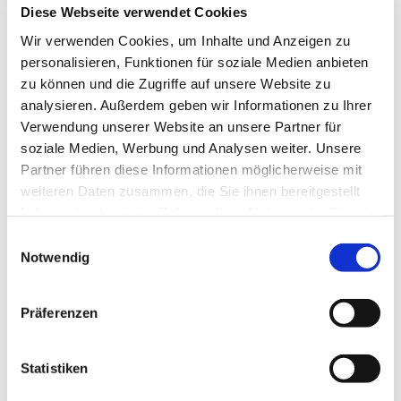
Diese Webseite verwendet Cookies
Wir verwenden Cookies, um Inhalte und Anzeigen zu
personalisieren, Funktionen für soziale Medien anbieten
zu können und die Zugriffe auf unsere Website zu
analysieren. Außerdem geben wir Informationen zu Ihrer
Verwendung unserer Website an unsere Partner für
Dienstag, 20. Juli 2027, 18:30 Uhr
soziale Medien, Werbung und Analysen weiter. Unsere
Partner führen diese Informationen möglicherweise mit
St. Bonifatius, Bahnhofstraße 38,
weiteren Daten zusammen, die Sie ihnen bereitgestellt
44623 Herne
haben oder die sie im Rahmen Ihrer Nutzung der Dienste
gesammelt haben.
Einwilligungsauswahl
Notwendig
Präferenzen
Statistiken