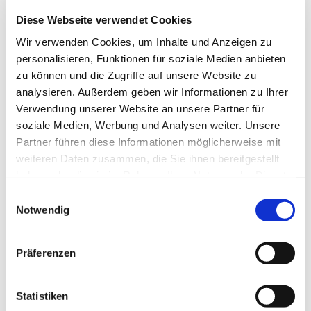
Diese Webseite verwendet Cookies
Wir verwenden Cookies, um Inhalte und Anzeigen zu
personalisieren, Funktionen für soziale Medien anbieten
zu können und die Zugriffe auf unsere Website zu
analysieren. Außerdem geben wir Informationen zu Ihrer
Dienstag, 7. September 2027,
Verwendung unserer Website an unsere Partner für
18:30 Uhr
soziale Medien, Werbung und Analysen weiter. Unsere
Partner führen diese Informationen möglicherweise mit
St. Bonifatius, Bahnhofstraße 38,
weiteren Daten zusammen, die Sie ihnen bereitgestellt
haben oder die sie im Rahmen Ihrer Nutzung der Dienste
44623 Herne
gesammelt haben.
Einwilligungsauswahl
Notwendig
Präferenzen
Statistiken