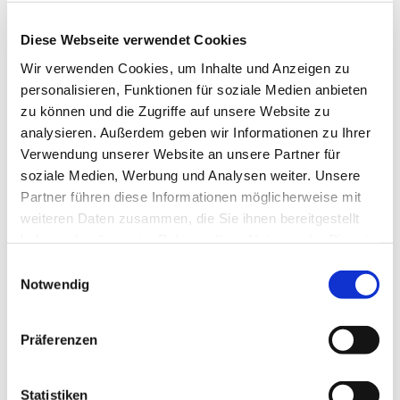
Diese Webseite verwendet Cookies
Wir verwenden Cookies, um Inhalte und Anzeigen zu
personalisieren, Funktionen für soziale Medien anbieten
zu können und die Zugriffe auf unsere Website zu
analysieren. Außerdem geben wir Informationen zu Ihrer
Verwendung unserer Website an unsere Partner für
Dienstag, 9. November 2027,
soziale Medien, Werbung und Analysen weiter. Unsere
18:30 Uhr
Partner führen diese Informationen möglicherweise mit
weiteren Daten zusammen, die Sie ihnen bereitgestellt
St. Bonifatius, Bahnhofstraße 38,
haben oder die sie im Rahmen Ihrer Nutzung der Dienste
44623 Herne
gesammelt haben.
Einwilligungsauswahl
Notwendig
Präferenzen
Statistiken