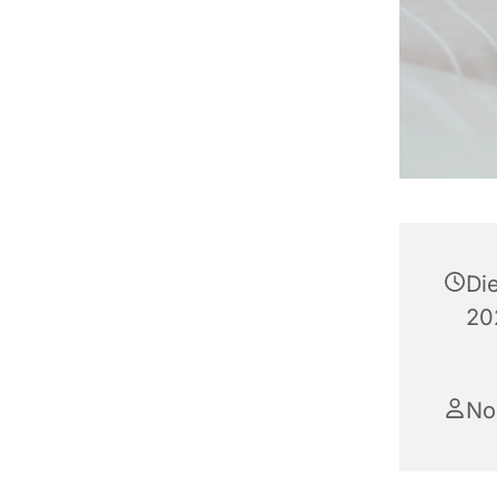
Di
20
No