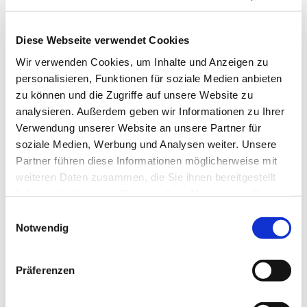
Diese Webseite verwendet Cookies
Wir verwenden Cookies, um Inhalte und Anzeigen zu
personalisieren, Funktionen für soziale Medien anbieten
zu können und die Zugriffe auf unsere Website zu
analysieren. Außerdem geben wir Informationen zu Ihrer
Mittwoch, 4. August 2027, 12:00
Verwendung unserer Website an unsere Partner für
Uhr
soziale Medien, Werbung und Analysen weiter. Unsere
Partner führen diese Informationen möglicherweise mit
St. Bonifatius, Bahnhofstraße 38,
weiteren Daten zusammen, die Sie ihnen bereitgestellt
haben oder die sie im Rahmen Ihrer Nutzung der Dienste
44623 Herne
gesammelt haben.
Einwilligungsauswahl
Notwendig
Präferenzen