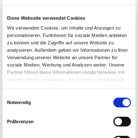
Diese Webseite verwendet Cookies
Wir verwenden Cookies, um Inhalte und Anzeigen zu
personalisieren, Funktionen für soziale Medien anbieten
zu können und die Zugriffe auf unsere Website zu
analysieren. Außerdem geben wir Informationen zu Ihrer
Mittwoch, 22. September 2027,
Verwendung unserer Website an unsere Partner für
12:00 Uhr
soziale Medien, Werbung und Analysen weiter. Unsere
Partner führen diese Informationen möglicherweise mit
St. Bonifatius, Bahnhofstraße 38,
weiteren Daten zusammen, die Sie ihnen bereitgestellt
haben oder die sie im Rahmen Ihrer Nutzung der Dienste
44623 Herne
gesammelt haben.
Einwilligungsauswahl
Notwendig
Präferenzen