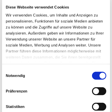
Diese Webseite verwendet Cookies
Wir verwenden Cookies, um Inhalte und Anzeigen zu
personalisieren, Funktionen für soziale Medien anbieten
zu können und die Zugriffe auf unsere Website zu
analysieren. Außerdem geben wir Informationen zu Ihrer
Donnerstag, 13. Januar 2028,
Verwendung unserer Website an unsere Partner für
18:30 Uhr
soziale Medien, Werbung und Analysen weiter. Unsere
Partner führen diese Informationen möglicherweise mit
St. Bonifatius, Bahnhofstraße 38,
weiteren Daten zusammen, die Sie ihnen bereitgestellt
haben oder die sie im Rahmen Ihrer Nutzung der Dienste
44623 Herne
gesammelt haben.
Einwilligungsauswahl
Notwendig
Präferenzen
Statistiken