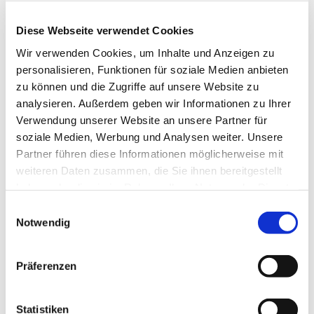
Diese Webseite verwendet Cookies
Wir verwenden Cookies, um Inhalte und Anzeigen zu
personalisieren, Funktionen für soziale Medien anbieten
zu können und die Zugriffe auf unsere Website zu
analysieren. Außerdem geben wir Informationen zu Ihrer
Verwendung unserer Website an unsere Partner für
Freitag, 12. März 2027, 18:30 Uhr
soziale Medien, Werbung und Analysen weiter. Unsere
Partner führen diese Informationen möglicherweise mit
St. Bonifatius, Bahnhofstraße 38,
weiteren Daten zusammen, die Sie ihnen bereitgestellt
44623 Herne
haben oder die sie im Rahmen Ihrer Nutzung der Dienste
gesammelt haben.
Einwilligungsauswahl
Notwendig
Präferenzen
Statistiken