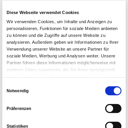
Diese Webseite verwendet Cookies
Wir verwenden Cookies, um Inhalte und Anzeigen zu
personalisieren, Funktionen für soziale Medien anbieten
zu können und die Zugriffe auf unsere Website zu
analysieren. Außerdem geben wir Informationen zu Ihrer
Verwendung unserer Website an unsere Partner für
Freitag, 14. Mai 2027, 18:30 Uhr
soziale Medien, Werbung und Analysen weiter. Unsere
Partner führen diese Informationen möglicherweise mit
St. Bonifatius, Bahnhofstraße 38,
weiteren Daten zusammen, die Sie ihnen bereitgestellt
44623 Herne
haben oder die sie im Rahmen Ihrer Nutzung der Dienste
gesammelt haben.
Einwilligungsauswahl
Notwendig
Präferenzen
Statistiken