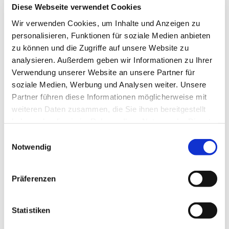
Diese Webseite verwendet Cookies
Wir verwenden Cookies, um Inhalte und Anzeigen zu
personalisieren, Funktionen für soziale Medien anbieten
zu können und die Zugriffe auf unsere Website zu
analysieren. Außerdem geben wir Informationen zu Ihrer
Verwendung unserer Website an unsere Partner für
Freitag, 11. Juni 2027, 18:30 Uhr
soziale Medien, Werbung und Analysen weiter. Unsere
Partner führen diese Informationen möglicherweise mit
St. Bonifatius, Bahnhofstraße 38,
weiteren Daten zusammen, die Sie ihnen bereitgestellt
44623 Herne
haben oder die sie im Rahmen Ihrer Nutzung der Dienste
gesammelt haben.
Einwilligungsauswahl
Notwendig
Präferenzen
Statistiken