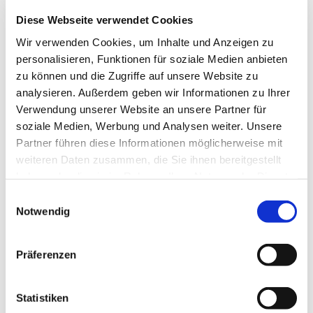
Diese Webseite verwendet Cookies
Wir verwenden Cookies, um Inhalte und Anzeigen zu
personalisieren, Funktionen für soziale Medien anbieten
zu können und die Zugriffe auf unsere Website zu
analysieren. Außerdem geben wir Informationen zu Ihrer
Montag, 19. Oktober 2026, 18:30
Verwendung unserer Website an unsere Partner für
Uhr
soziale Medien, Werbung und Analysen weiter. Unsere
Partner führen diese Informationen möglicherweise mit
St. Bonifatius, Bahnhofstraße 38,
weiteren Daten zusammen, die Sie ihnen bereitgestellt
haben oder die sie im Rahmen Ihrer Nutzung der Dienste
44623 Herne
gesammelt haben.
Einwilligungsauswahl
Notwendig
Präferenzen
Statistiken