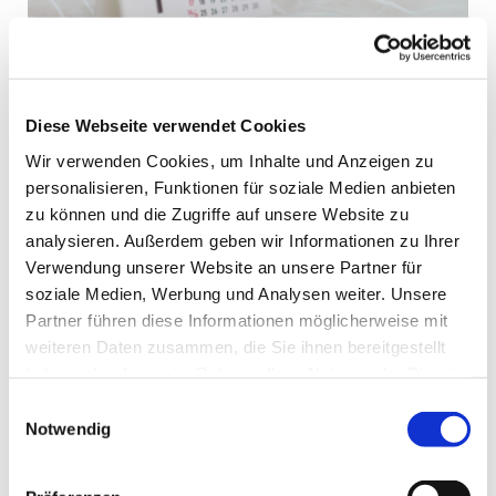
Diese Webseite verwendet Cookies
Wir verwenden Cookies, um Inhalte und Anzeigen zu
personalisieren, Funktionen für soziale Medien anbieten
Montag, 15. Dezember 2025,
zu können und die Zugriffe auf unsere Website zu
18:30 Uhr
analysieren. Außerdem geben wir Informationen zu Ihrer
Verwendung unserer Website an unsere Partner für
St. Bonifatius, Bahnhofstraße 38,
soziale Medien, Werbung und Analysen weiter. Unsere
44623 Herne
Partner führen diese Informationen möglicherweise mit
weiteren Daten zusammen, die Sie ihnen bereitgestellt
haben oder die sie im Rahmen Ihrer Nutzung der Dienste
gesammelt haben.
Einwilligungsauswahl
Notwendig
Intentionen
+ Max Feistel u. in best. Meinung