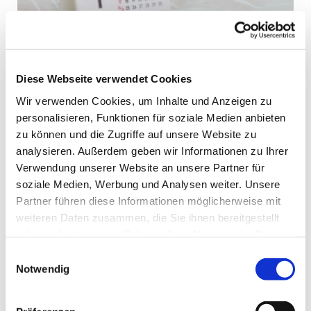
Diese Webseite verwendet Cookies
Wir verwenden Cookies, um Inhalte und Anzeigen zu
personalisieren, Funktionen für soziale Medien anbieten
Samstag, 14. November 2026,
zu können und die Zugriffe auf unsere Website zu
18:30 Uhr
analysieren. Außerdem geben wir Informationen zu Ihrer
Verwendung unserer Website an unsere Partner für
St. Bonifatius, Bahnhofstraße 38,
soziale Medien, Werbung und Analysen weiter. Unsere
44623 Herne
Partner führen diese Informationen möglicherweise mit
weiteren Daten zusammen, die Sie ihnen bereitgestellt
haben oder die sie im Rahmen Ihrer Nutzung der Dienste
gesammelt haben.
Einwilligungsauswahl
Notwendig
Intentionen
+ Christel Peters