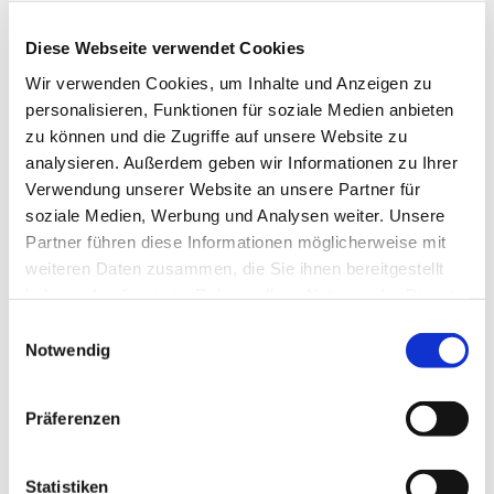
Diese Webseite verwendet Cookies
Wir verwenden Cookies, um Inhalte und Anzeigen zu
personalisieren, Funktionen für soziale Medien anbieten
zu können und die Zugriffe auf unsere Website zu
analysieren. Außerdem geben wir Informationen zu Ihrer
Verwendung unserer Website an unsere Partner für
Samstag, 6. März 2027, 18:30 Uhr
soziale Medien, Werbung und Analysen weiter. Unsere
Partner führen diese Informationen möglicherweise mit
St. Bonifatius, Bahnhofstraße 38,
weiteren Daten zusammen, die Sie ihnen bereitgestellt
44623 Herne
haben oder die sie im Rahmen Ihrer Nutzung der Dienste
gesammelt haben.
Einwilligungsauswahl
Notwendig
Präferenzen
Statistiken