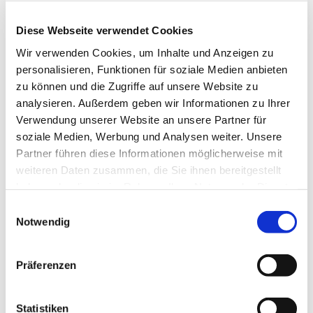
Diese Webseite verwendet Cookies
Wir verwenden Cookies, um Inhalte und Anzeigen zu
personalisieren, Funktionen für soziale Medien anbieten
zu können und die Zugriffe auf unsere Website zu
analysieren. Außerdem geben wir Informationen zu Ihrer
Verwendung unserer Website an unsere Partner für
Samstag, 26. Juni 2027, 17:00 Uhr
soziale Medien, Werbung und Analysen weiter. Unsere
Partner führen diese Informationen möglicherweise mit
St. Bonifatius, Bahnhofstraße 38,
weiteren Daten zusammen, die Sie ihnen bereitgestellt
44623 Herne
haben oder die sie im Rahmen Ihrer Nutzung der Dienste
gesammelt haben.
Einwilligungsauswahl
Notwendig
Präferenzen
Statistiken