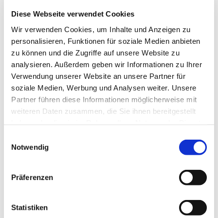
Diese Webseite verwendet Cookies
Wir verwenden Cookies, um Inhalte und Anzeigen zu
personalisieren, Funktionen für soziale Medien anbieten
zu können und die Zugriffe auf unsere Website zu
analysieren. Außerdem geben wir Informationen zu Ihrer
Samstag, 2. Oktober 2027, 17:00
Verwendung unserer Website an unsere Partner für
Uhr
soziale Medien, Werbung und Analysen weiter. Unsere
Partner führen diese Informationen möglicherweise mit
St. Bonifatius, Bahnhofstraße 38,
weiteren Daten zusammen, die Sie ihnen bereitgestellt
haben oder die sie im Rahmen Ihrer Nutzung der Dienste
44623 Herne
gesammelt haben.
Einwilligungsauswahl
Notwendig
Präferenzen
Statistiken